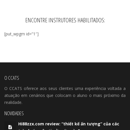
ENCONTRE INSTRUTORES HABILITADOS:
[put_wpgm id=”1″]
O CCATS
O CCATS oferece aos seus clientes uma experiência voltada a
atuação em cenários que colocam o aluno o mais próximo da
realidade.
NOVIDADES
Hi88zzx.com review: “thiết kế ấn tượng” của các